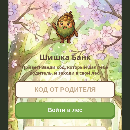
Шишка Банк
Привет! Введи код, который дал тебе
родитель, и заходи в свой лес.
Войти в лес